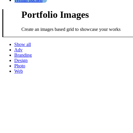
Termin buchen
Portfolio Images
Create an images based grid to showcase your works
Show all
Adv
Branding
Design
Photo
Web