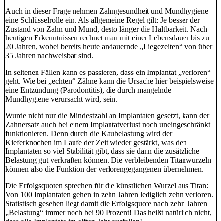
Auch in dieser Frage nehmen Zahngesundheit und Mundhygiene
eine Schlüsselrolle ein. Als allgemeine Regel gilt: Je besser der
Zustand von Zahn und Mund, desto länger die Haltbarkeit. Nach
heutigen Erkenntnissen rechnet man mit einer Lebensdauer bis zu
20 Jahren, wobei bereits heute andauernde „Liegezeiten“ von über
35 Jahren nachweisbar sind.
In seltenen Fällen kann es passieren, dass ein Implantat „verloren“
geht. Wie bei „echten“ Zähne kann die Ursache hier beispielsweise
eine Entzündung (Parodontitis), die durch mangelnde
Mundhygiene verursacht wird, sein.
Wurde nicht nur die Mindestzahl an Implantaten gesetzt, kann der
Zahnersatz auch bei einem Implantatverlust noch uneingeschränkt
funktionieren. Denn durch die Kaubelastung wird der
Kieferknochen im Laufe der Zeit wieder gestärkt, was den
Implantaten so viel Stabilität gibt, dass sie dann die zusätzliche
Belastung gut verkraften können. Die verbleibenden Titanwurzeln
können also die Funktion der verlorengegangenen übernehmen.
Die Erfolgsquoten sprechen für die künstlichen Wurzel aus Titan:
Von 100 Implantaten gehen in zehn Jahren lediglich zehn verloren.
Statistisch gesehen liegt damit die Erfolgsquote nach zehn Jahren
„Belastung“ immer noch bei 90 Prozent! Das heißt natürlich nicht,