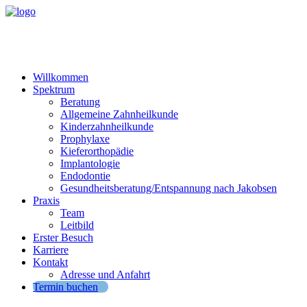
Willkommen
Spektrum
Beratung
Allgemeine Zahnheilkunde
Kinderzahnheilkunde
Prophylaxe
Kieferorthopädie
Implantologie
Endodontie
Gesundheitsberatung/Entspannung nach Jakobsen
Praxis
Team
Leitbild
Erster Besuch
Karriere
Kontakt
Adresse und Anfahrt
Termin buchen