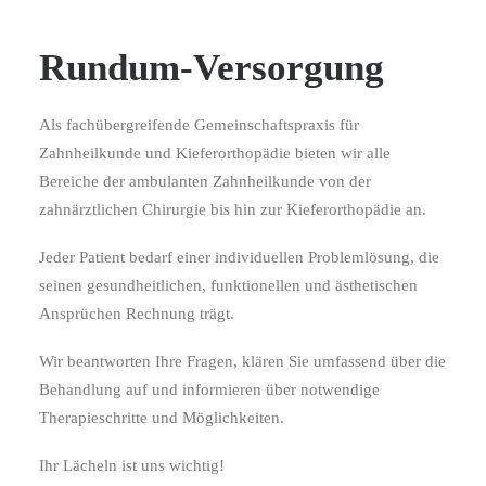
Rundum-Versorgung
Als fachübergreifende Gemeinschaftspraxis für
Zahnheilkunde und Kieferorthopädie bieten wir alle
Bereiche der ambulanten Zahnheilkunde von der
WILLKOMMEN
zahnärztlichen Chirurgie bis hin zur Kieferorthopädie an.
SPEKTRUM
Jeder Patient bedarf einer individuellen Problemlösung, die
PRAXIS
seinen gesundheitlichen, funktionellen und ästhetischen
ERSTER BESUCH
Ansprüchen Rechnung trägt.
KARRIERE
Wir beantworten Ihre Fragen, klären Sie umfassend über die
KONTAKT
Behandlung auf und informieren über notwendige
TERMIN BUCHEN
Therapieschritte und Möglichkeiten.
Ihr Lächeln ist uns wichtig!