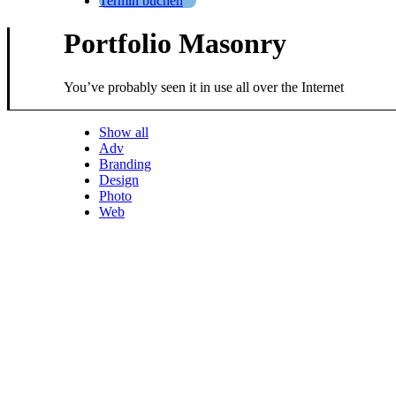
Termin buchen
Portfolio Masonry
You’ve probably seen it in use all over the Internet
Show all
Adv
Branding
Design
Photo
Web