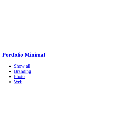
Portfolio Minimal
Show all
Branding
Photo
Web