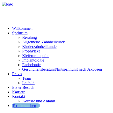
Willkommen
Spektrum
Beratung
Allgemeine Zahnheilkunde
Kinderzahnheilkunde
Prophylaxe
Kieferorthopädie
Implantologie
Endodontie
Gesundheitsberatung/Entspannung nach Jakobsen
Praxis
Team
Leitbild
Erster Besuch
Karriere
Kontakt
Adresse und Anfahrt
Termin buchen