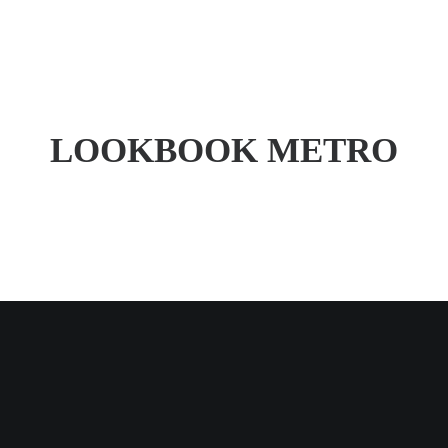
en
Spektrum
Praxis
Erster Besuch
Ka
LOOKBOOK METRO