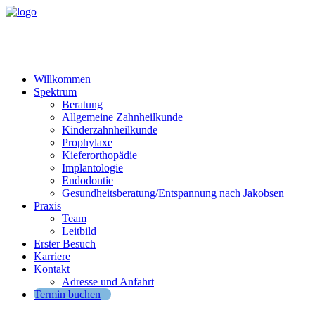
Willkommen
Spektrum
Beratung
Allgemeine Zahnheilkunde
Kinderzahnheilkunde
Prophylaxe
Kieferorthopädie
Implantologie
Endodontie
Gesundheitsberatung/Entspannung nach Jakobsen
Praxis
Team
Leitbild
Erster Besuch
Karriere
Kontakt
Adresse und Anfahrt
Termin buchen