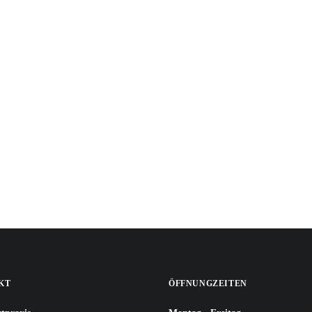
Sidebar Slides
KT
ÖFFNUNGZEITEN