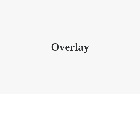
en
Spektrum
Praxis
Erster Besuch
Ka
Overlay