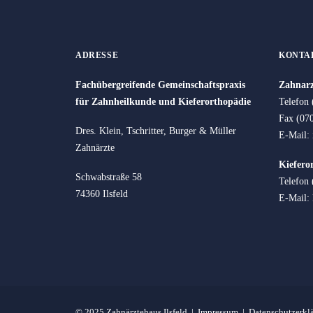
ADRESSE
KONTA
Fachübergreifende Gemeinschaftspraxis
Zahnarz
für Zahnheilkunde und Kieferorthopädie
Telefon 
Fax (07
Dres. Klein, Tschritter, Burger & Müller
E-Mail:
Zahnärzte
Kiefero
Schwabstraße 58
Telefon
74360 Ilsfeld
E-Mail:
© 2025 Zahnärztehaus Ilsfeld |
Impressum
|
Datenschutzerkl