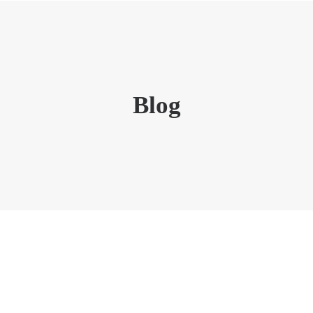
Blog
WILLKOMMEN
SPEKTRUM
PRAXIS
ERSTER BESUCH
KARRIERE
KONTAKT
TERMIN BUCHEN