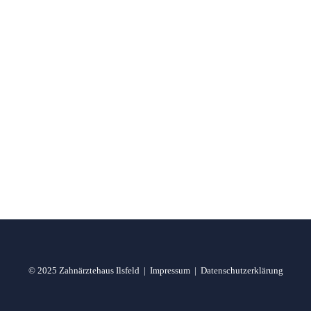
Blog Metro
Nothing found.
by taoz
© 2025 Zahnärztehaus Ilsfeld |
Impressum
|
Datenschutzerklärung