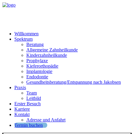
Willkommen
Spektrum
Beratung
Allgemeine Zahnheilkunde
Kinderzahnheilkunde
Prophylaxe
Kieferorthopädie
Implantologie
Endodontie
Gesundheitsberatung/Entspannung nach Jakobsen
Praxis
Team
Leitbild
Erster Besuch
Karriere
Kontakt
Adresse und Anfahrt
Termin buchen