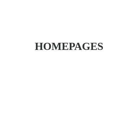
HOMEPAGES
WILLKOMMEN
SPEKTRUM
PRAXIS
ERSTER BESUCH
KARRIERE
KONTAKT
TERMIN BUCHEN