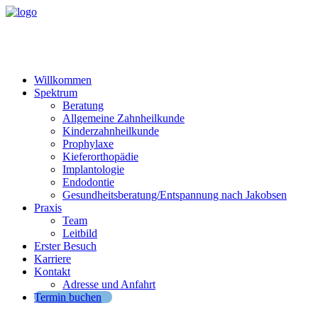
Willkommen
Spektrum
Beratung
Allgemeine Zahnheilkunde
Kinderzahnheilkunde
Prophylaxe
Kieferorthopädie
Implantologie
Endodontie
Gesundheitsberatung/Entspannung nach Jakobsen
Praxis
Team
Leitbild
Erster Besuch
Karriere
Kontakt
Adresse und Anfahrt
Termin buchen