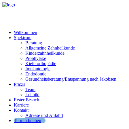
Willkommen
Spektrum
Beratung
Allgemeine Zahnheilkunde
Kinderzahnheilkunde
Prophylaxe
Kieferorthopädie
Implantologie
Endodontie
Gesundheitsberatung/Entspannung nach Jakobsen
Praxis
Team
Leitbild
Erster Besuch
Karriere
Kontakt
Adresse und Anfahrt
Termin buchen