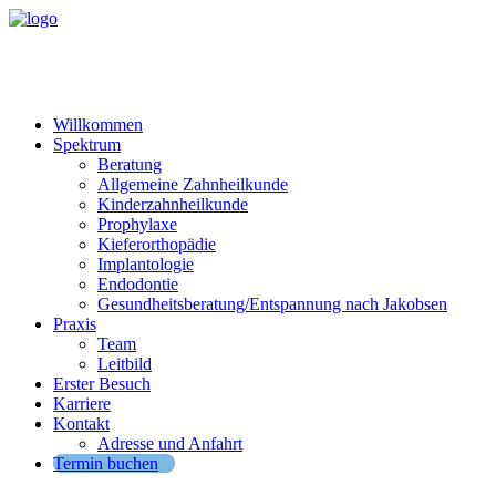
Willkommen
Spektrum
Beratung
Allgemeine Zahnheilkunde
Kinderzahnheilkunde
Prophylaxe
Kieferorthopädie
Implantologie
Endodontie
Gesundheitsberatung/Entspannung nach Jakobsen
Praxis
Team
Leitbild
Erster Besuch
Karriere
Kontakt
Adresse und Anfahrt
Termin buchen